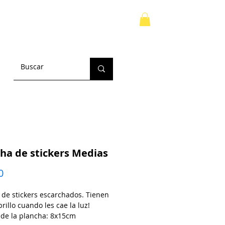
TOS
MAIL CLUB
Inicia sesión
ha de stickers Medias
Precio
0
 de stickers escarchados. Tienen
illo cuando les cae la luz!
de la plancha: 8x15cm