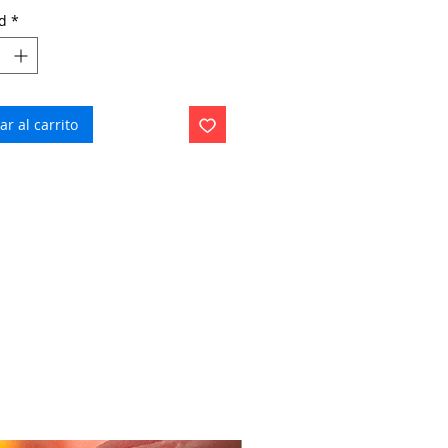
d
*
r al carrito