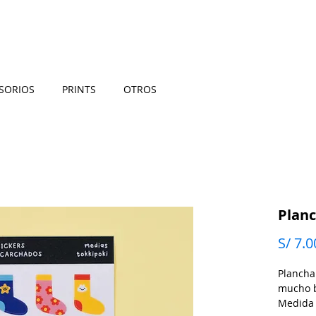
MÍ
TIENDA
PARA TI
FAQ
ENVÍOS
EVEN
SORIOS
PRINTS
OTROS
Planc
S/ 7.0
Plancha
mucho br
Medida 