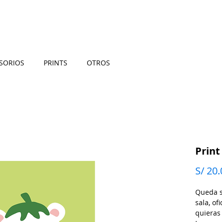
MÍ
TIENDA
PARA TI
FAQ
ENVÍOS
EVEN
SORIOS
PRINTS
OTROS
Prin
S/ 20.
Queda s
sala, of
quieras