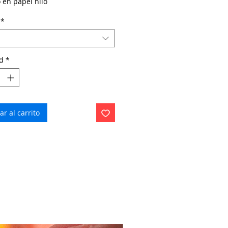
 en papel hilo
*
d
*
r al carrito