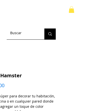
TOS
MAIL CLUB
Inicia sesión
t Hamster
Precio
00
úper para decorar tu habitación,
icina o en cualquier pared donde
 agregar un toque de color