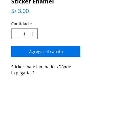
Sticker Enamel
Precio
S/ 3.00
Cantidad
*
Agregar al carrito
Sticker mate laminado. ¿Dónde
lo pegarías?
SUSCRÍBETE AL BOLETÍN
Recibe en tu correo promociones, descuentos,
anuncios de preventas y más